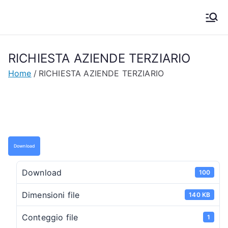
Vai
al
EBT Pavia
Ente Bilaterale Territoriale Provincia di Pavia
contenuto
RICHIESTA AZIENDE TERZIARIO
Home
RICHIESTA AZIENDE TERZIARIO
Download
Download
100
Dimensioni file
140 KB
Conteggio file
1