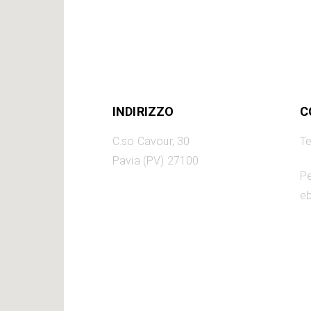
INDIRIZZO
C
C.so Cavour, 30
Te
Pavia (PV) 27100
Pe
eb