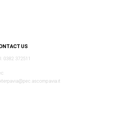
ONTACT US
l. 0382 372511
c:
iterpavia@pec.ascompavia.it